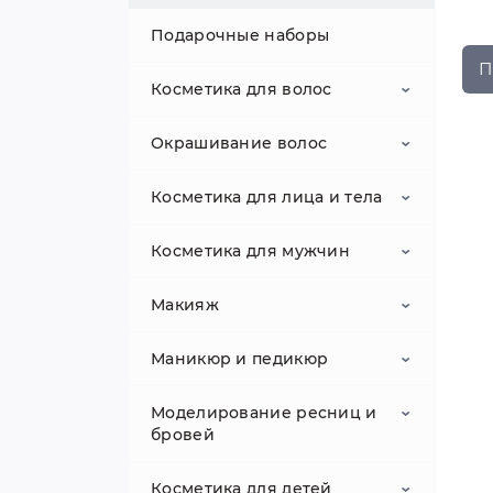
Подарочные наборы
П
Косметика для волос
Окрашивание волос
Стайлинг
Косметика для лица и тела
Ботокс/Кератин/Нанопластика
Активатор для волос
Моделирующие пасты
Косметика для мужчин
Спреи для укладки волос
Бренды
Бренды
SPF
Текстурирующие пудры
Макияж
Линия SPA с шелком
Красители
Бренды
Бренды
BIELITA
Alfaparf Milano
Воск
Маникюр и педикюр
Biolage
BES (Италия)
Масло (флюид)
Красители прямого действия
Гели для душа
Камуфляж для волос
Бренды
BIELENDA
BARBERTIME
Гель для укладки
BOTAVIKOS
Brelil (Италия)
Моделирование ресниц и
BIELENDA PROFESSIONAL
CLIVEN
Наборы
Нейтрализации
Гели/пенки для умывания
Краситель для волос
База под макияж
Акрил гель/Полигель
ART-VISAGE
бровей
оранжевого оттенка
Лаки для укладки
Brelil (Италия)
CHI (США)
BIELITA
CONSTANT DELIGHT
CC BROW
Несмываемый уход для волос
Демакияж
Средства для бритья
Бронзер
Акриловая пудра
Косметика для детей
Нейтрализация
Бренды
Бальзам/Кондиционер