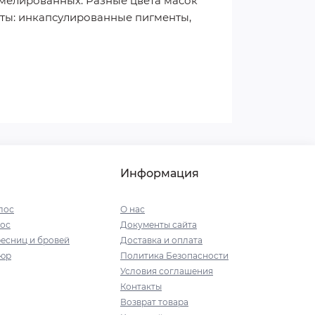
мелированных. Разные цвета масок
ты: инкапсулированные пигменты,
Информация
лос
О нас
ос
Документы сайта
есниц и бровей
Доставка и оплата
кюр
Политика Безопасности
Условия соглашения
Контакты
Возврат товара