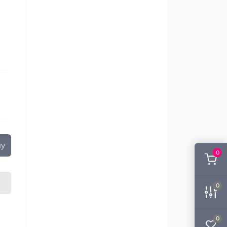
ну
0
0
0