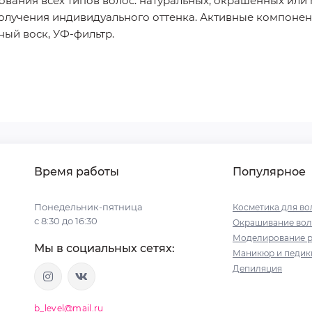
ания всех типов волос: натуральных, окрашенных или 
олучения индивидуального оттенка. Активные компонен
ный воск, УФ‑фильтр.
Время работы
Популярное
Понедельник-пятница
Косметика для во
с 8:30 до 16:30
Окрашивание вол
Моделирование р
Мы в социальных сетях:
Маникюр и педи
Депиляция
b_level@mail.ru