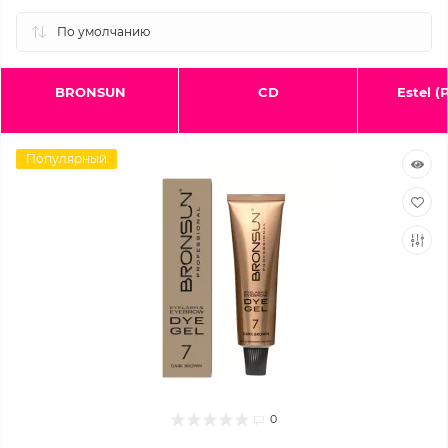
BRONSUN
CD
Estel (
Популярный
0