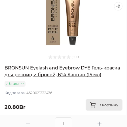
0
BRONSUN Eyelash and Eyebrow DYE Гель-краска
для ресниц и бровей, №4 Каштан (15 мл)
В наличии
Код товара:
4620021332476
В корзину
20.80Br