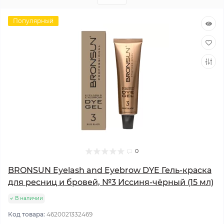
Популярный
0
BRONSUN Eyelash and Eyebrow DYE Гель-краска
для ресниц и бровей, №3 Иссиня-чёрный (15 мл)
В наличии
Код товара:
4620021332469