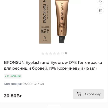
0
BRONSUN Eyelash and Eyebrow DYE Гель-краска
для ресниц и бровей, №6 Коричневый (15 мл)
В наличии
Код товара:
4620021333138
В корзину
20.80Br