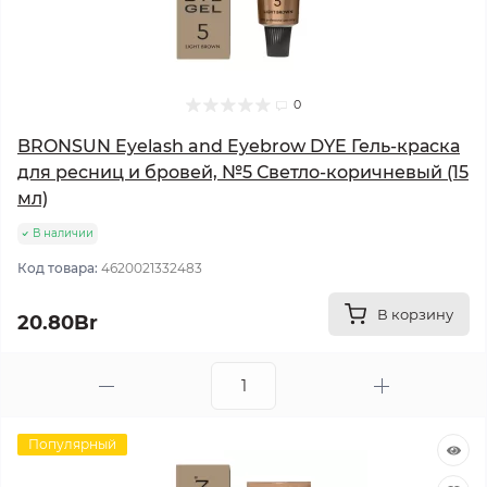
0
BRONSUN Eyelash and Eyebrow DYE Гель-краска
для ресниц и бровей, №5 Светло-коричневый (15
мл)
В наличии
Код товара:
4620021332483
В корзину
20.80Br
Популярный