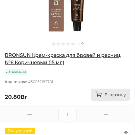
0
BRONSUN Крем-краска для бровей и ресниц,
№6 Коричневый (15 мл)
В наличии
Код товара:
4610152182781
В корзину
20.80Br
Популярный