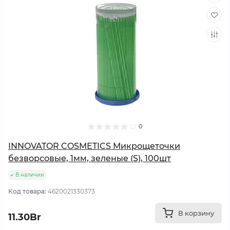
0
INNOVATOR COSMETICS Микрощеточки
безворсовые, 1мм, зеленые (S), 100шт
В наличии
Код товара:
4620021330373
В корзину
11.30Br