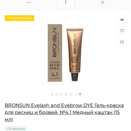
Популярный
0
BRONSUN Eyelash and Eyebrow DYE Гель-краска
для ресниц и бровей, №4.1 Медный каштан (15
мл)
В наличии