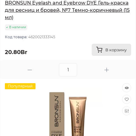
BRONSUN Eyelash and Eyebrow DYE Гель-краска
для ресниц и бровей, №7 Темно-коричневый (15
мл)
В наличии
Код товара:
4620021333145
В корзину
20.80Br
Популярный