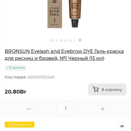
0
BRONSUN Eyelash and Eyebrow DYE Гель-краска
для ресниц и бровей, №1 Черный (15 мл)
В наличии
Код товара:
4620021332445
В корзину
20.80Br
Популярный