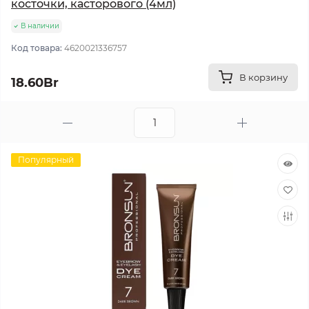
косточки, касторового (4мл)
В наличии
Код товара:
4620021336757
В корзину
18.60Br
Популярный