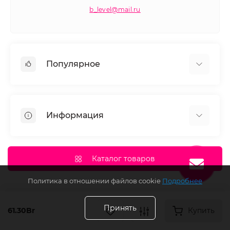
b_level@mail.ru
Популярное
Косметика для волос
Окрашивание волос
Информация
Моделирование ресниц и бровей
Маникюр и педикюр
О нас
Депиляция
Документы сайта
Каталог товаров
Доставка и оплата
Политика в отношении файлов cookie
Подробнее
Политика Безопасности
Условия соглашения
Принять
61.30Br
Купить
Контакты
Возврат товара