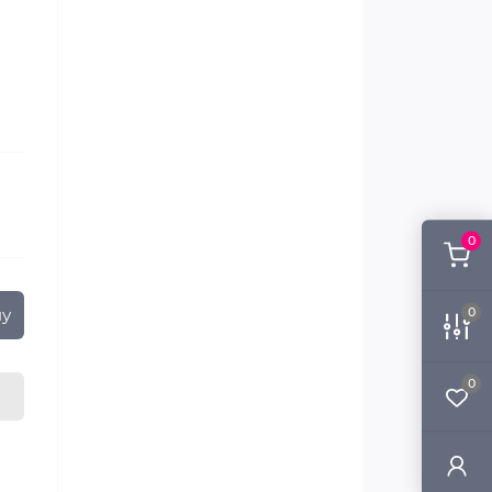
0
ну
0
0