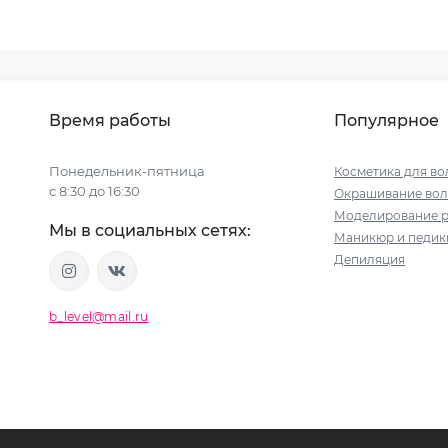
Время работы
Популярное
Понедельник-пятница
Косметика для во
с 8:30 до 16:30
Окрашивание вол
Моделирование р
Мы в социальных сетях:
Маникюр и педи
Депиляция
b_level@mail.ru