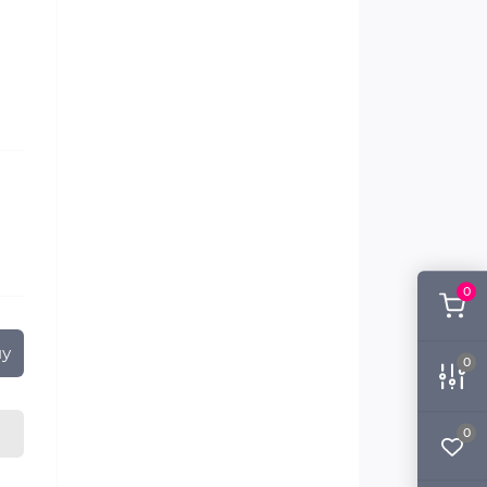
0
ну
0
0